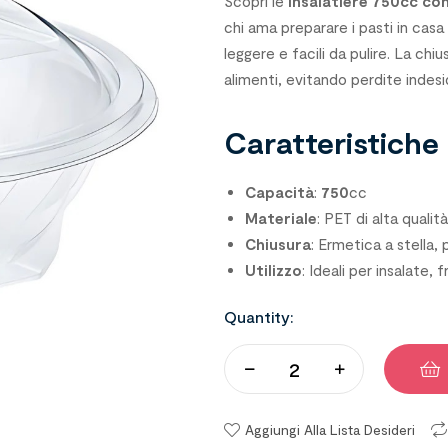
Scopri le
insalatiere 750cc con
chi ama preparare i pasti in casa
leggere e facili da pulire. La chi
alimenti, evitando perdite indesi
Caratteristiche 
Capacità
:
750
cc
Materiale
: PET di alta qualit
Chiusura
: Ermetica a stella,
Utilizzo
: Ideali per insalate, 
Quantity:
Aggiungi Alla Lista Desideri