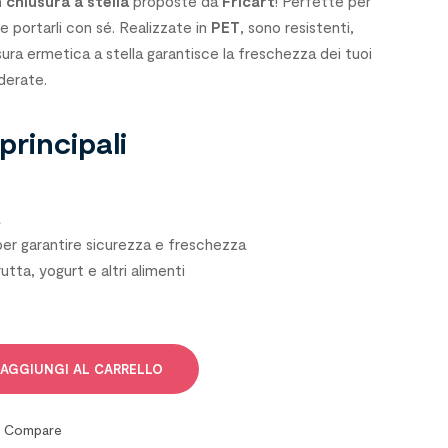
 chiusura a stella
proposte da
Fricart
! Perfette per
 e portarli con sé. Realizzate in
PET
, sono resistenti,
usura ermetica a stella garantisce la freschezza dei tuoi
derate.
principali
à
 per garantire sicurezza e freschezza
frutta, yogurt e altri alimenti
AGGIUNGI AL CARRELLO
Compare