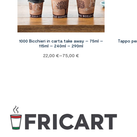
1000 Bicchieri in carta take away – 75ml –
Tappo per
115ml – 240ml – 290ml
22,00
€
–
75,00
€