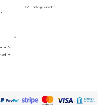
Info@fricart.it
arta
mani