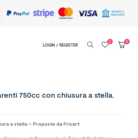
2
0
LOGIN / REGISTER
arenti 750cc con chiusura a stella.
sura a stella – Proposte da Fricart