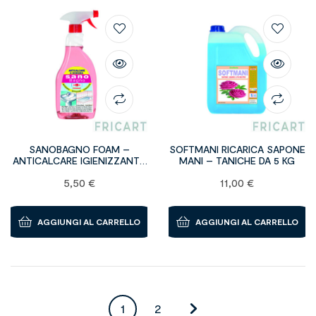
SANOBAGNO FOAM –
SOFTMANI RICARICA SAPONE
ANTICALCARE IGIENIZZANTE
MANI – TANICHE DA 5 KG
– bottiglie da 750 ml
5,50
€
11,00
€
AGGIUNGI AL CARRELLO
AGGIUNGI AL CARRELLO
1
2