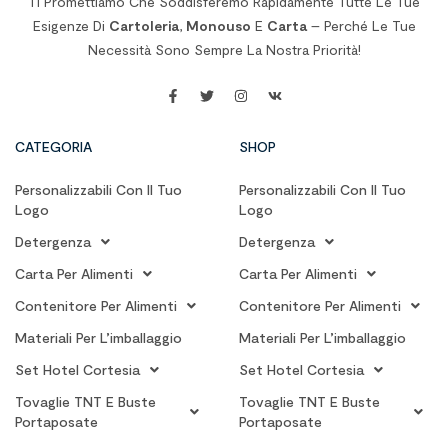
Ti Promettiamo Che Soddisferemo Rapidamente Tutte Le Tue
Esigenze Di
Cartoleria
,
Monouso
E
Carta
– Perché Le Tue
Necessità Sono Sempre La Nostra Priorità!
CATEGORIA
SHOP
Personalizzabili Con Il Tuo
Personalizzabili Con Il Tuo
Logo
Logo
Detergenza
Detergenza
Carta Per Alimenti
Carta Per Alimenti
Contenitore Per Alimenti
Contenitore Per Alimenti
Materiali Per L’imballaggio
Materiali Per L’imballaggio
Set Hotel Cortesia
Set Hotel Cortesia
Tovaglie TNT E Buste
Tovaglie TNT E Buste
Portaposate
Portaposate