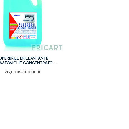
UPERBRILL BRILLANTANTE
ASTOVIGLIE CONCENTRATO
ficato H.A.C.C.P.) – ACQUE DURE
28,00
€
–
100,00
€