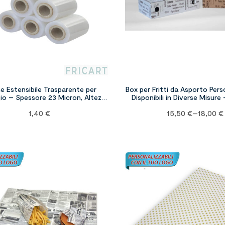
e Estensibile Trasparente per
Box per Fritti da Asporto Perso
gio – Spessore 23 Micron, Altezza
Disponibili in Diverse Misure 
12,5 cm, 350 gr
1,40
€
15,50
€
–
18,00
€