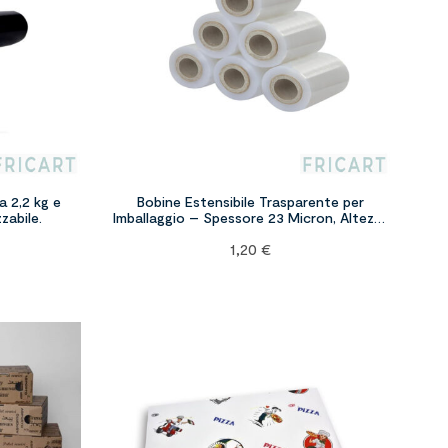
a 2,2 kg e
Bobine Estensibile Trasparente per
zabile.
Imballaggio – Spessore 23 Micron, Altezza
10 cm, 300 gr
1,20
€