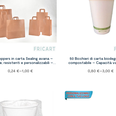
oppers in carta Sealing avana –
50 Bicchieri di carta biodeg
e, resistenti e personalizzabili –
compostabile – Capacità va
varie misure
0,24
€
–
1,00
€
0,80
€
–
3,00
€