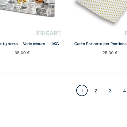
ntigrasso – Varie misure – 10KG
Carta Patinata per Pasticce
35,00
€
25,00
€
1
2
3
4