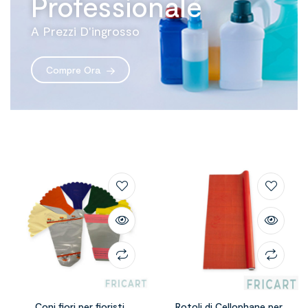
Professionale
A Prezzi D'ingrosso
Compre Ora
Coni fiori per fioristi
Rotoli di Cellophane per