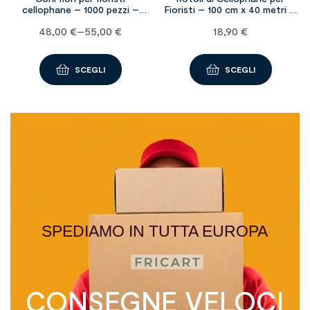
cellophane – 1000 pezzi –
Fioristi – 100 cm x 40 metri –
varie misure – vari colori
Vari colori
48,00
€
–
55,00
€
18,90
€
SCEGLI
SCEGLI
SPEDIAMO IN TUTTA EUROPA
CONSEGNE VELOCI