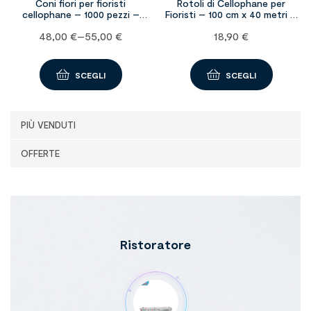
Rotoli di Cellophane per
96 ROTOLI CARTA IGIENICA
Fioristi – 100 cm x 40 metri –
CARIND FASCETTATA PRIME
Vari colori
HOTEL 140 STRAPPI
18,90
€
29,00
€
SCEGLI
AGGIUNGI AL CARRELLO
PIÙ VENDUTI
OFFERTE
Ristoratore