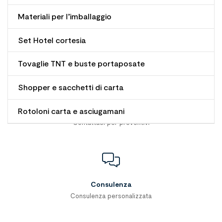
Materiali per l’imballaggio
Pagamenti Sicuri
Set Hotel cortesia
100% Pagamenti sicuri
Tovaglie TNT e buste portaposate
Shopper e sacchetti di carta
Rotoloni carta e asciugamani
Prezzi Da Ingrosso
Contattaci per preventivi
Consulenza
Consulenza personalizzata