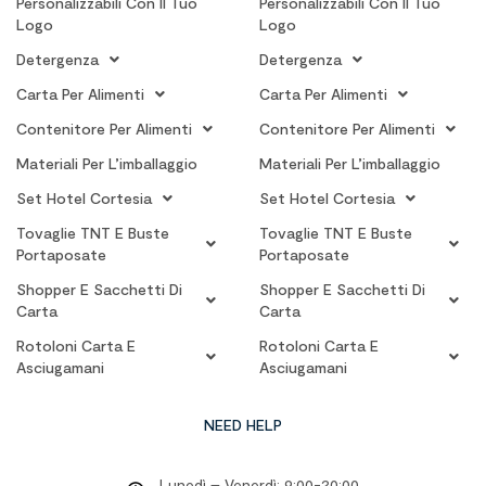
Personalizzabili Con Il Tuo
Personalizzabili Con Il Tuo
Logo
Logo
Detergenza
Detergenza
Carta Per Alimenti
Carta Per Alimenti
Contenitore Per Alimenti
Contenitore Per Alimenti
Materiali Per L’imballaggio
Materiali Per L’imballaggio
Set Hotel Cortesia
Set Hotel Cortesia
Tovaglie TNT E Buste
Tovaglie TNT E Buste
Portaposate
Portaposate
Shopper E Sacchetti Di
Shopper E Sacchetti Di
Carta
Carta
Rotoloni Carta E
Rotoloni Carta E
Asciugamani
Asciugamani
NEED HELP
Lunedì – Venerdì: 9:00-20:00