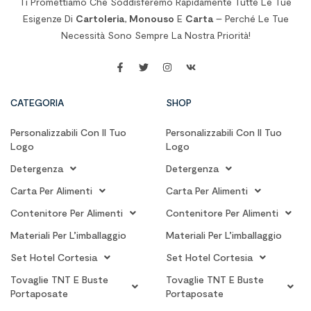
Ti Promettiamo Che Soddisferemo Rapidamente Tutte Le Tue
domestici e
Esigenze Di
Cartoleria
,
Monouso
E
Carta
– Perché Le Tue
professionali.
Necessità Sono Sempre La Nostra Priorità!
CATEGORIA
SHOP
Personalizzabili Con Il Tuo
Personalizzabili Con Il Tuo
Logo
Logo
Detergenza
Detergenza
Carta Per Alimenti
Carta Per Alimenti
Contenitore Per Alimenti
Contenitore Per Alimenti
Materiali Per L’imballaggio
Materiali Per L’imballaggio
Set Hotel Cortesia
Set Hotel Cortesia
Tovaglie TNT E Buste
Tovaglie TNT E Buste
Portaposate
Portaposate