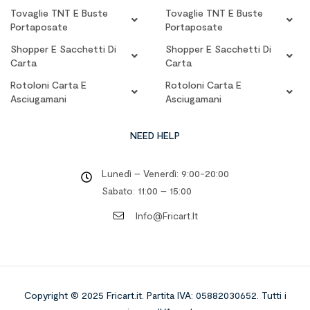
Tovaglie TNT E Buste
Tovaglie TNT E Buste
Portaposate
Portaposate
Shopper E Sacchetti Di
Shopper E Sacchetti Di
Carta
Carta
Rotoloni Carta E
Rotoloni Carta E
Asciugamani
Asciugamani
NEED HELP
Lunedì – Venerdì: 9:00-20:00
Sabato: 11:00 – 15:00
Info@fricart.it
Copyright © 2025 Fricart.it
.
Partita IVA: 05882030652. Tutti i