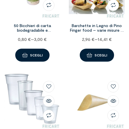
50 Bicchieri di carta
Barchette in Legno di Pino
biodegradabile e
Finger food – varie misure –
compostabile – Capacità
50 pezzi
0,80
€
–
3,00
€
2,96
€
–
14,41
€
varie misure
SCEGLI
SCEGLI