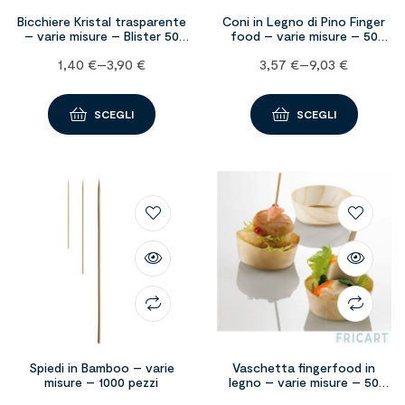
Bicchiere Kristal trasparente
Coni in Legno di Pino Finger
– varie misure – Blister 50
food – varie misure – 50
pezzi
pezzi
1,40
€
–
3,90
€
3,57
€
–
9,03
€
SCEGLI
SCEGLI
Spiedi in Bamboo – varie
Vaschetta fingerfood in
misure – 1000 pezzi
legno – varie misure – 50
pezzi