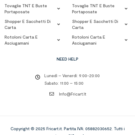
Tovaglie TNT E Buste
Tovaglie TNT E Buste
Portaposate
Portaposate
Shopper E Sacchetti Di
Shopper E Sacchetti Di
Carta
Carta
Rotoloni Carta E
Rotoloni Carta E
Asciugamani
Asciugamani
NEED HELP
Lunedì – Venerdì: 9:00-20:00
Sabato: 11:00 – 15:00
Info@fricart.it
Copyright © 2025 Fricart.it
.
Partita IVA: 05882030652. Tutti i