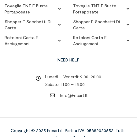
Tovaglie TNT E Buste
Tovaglie TNT E Buste
Portaposate
Portaposate
Shopper E Sacchetti Di
Shopper E Sacchetti Di
Carta
Carta
Rotoloni Carta E
Rotoloni Carta E
Asciugamani
Asciugamani
NEED HELP
Lunedì – Venerdì: 9:00-20:00
Sabato: 11:00 – 15:00
Info@fricart.it
Copyright © 2025 Fricart.it
.
Partita IVA: 05882030652. Tutti i