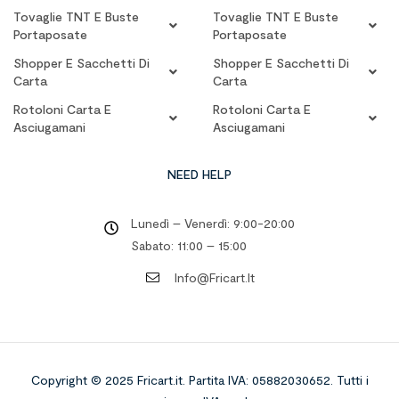
Tovaglie TNT E Buste
Tovaglie TNT E Buste
Portaposate
Portaposate
Shopper E Sacchetti Di
Shopper E Sacchetti Di
Carta
Carta
Rotoloni Carta E
Rotoloni Carta E
Asciugamani
Asciugamani
NEED HELP
Lunedì – Venerdì: 9:00-20:00
Sabato: 11:00 – 15:00
Info@fricart.it
Copyright © 2025 Fricart.it
.
Partita IVA: 05882030652. Tutti i