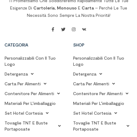
Ti Promettiamo Che Soddisferemo Rapidamente Tutte Le Tue
Esigenze Di
Cartoleria
,
Monouso
E
Carta
– Perché Le Tue
Necessità Sono Sempre La Nostra Priorità!
CATEGORIA
SHOP
Personalizzabili Con Il Tuo
Personalizzabili Con Il Tuo
Logo
Logo
Detergenza
Detergenza
Carta Per Alimenti
Carta Per Alimenti
Contenitore Per Alimenti
Contenitore Per Alimenti
Materiali Per L’imballaggio
Materiali Per L’imballaggio
Set Hotel Cortesia
Set Hotel Cortesia
Tovaglie TNT E Buste
Tovaglie TNT E Buste
Portaposate
Portaposate