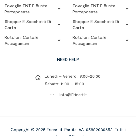
Tovaglie TNT E Buste
Tovaglie TNT E Buste
Portaposate
Portaposate
Shopper E Sacchetti Di
Shopper E Sacchetti Di
Carta
Carta
Rotoloni Carta E
Rotoloni Carta E
Asciugamani
Asciugamani
NEED HELP
Lunedì – Venerdì: 9:00-20:00
Sabato: 11:00 – 15:00
Info@fricart.it
Copyright © 2025 Fricart.it
.
Partita IVA: 05882030652. Tutti i