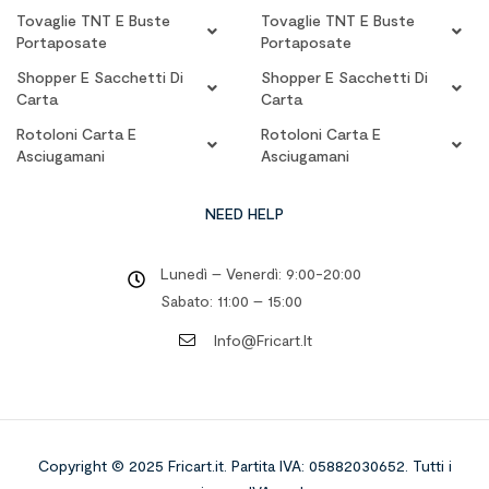
Tovaglie TNT E Buste
Tovaglie TNT E Buste
Portaposate
Portaposate
Shopper E Sacchetti Di
Shopper E Sacchetti Di
Carta
Carta
Rotoloni Carta E
Rotoloni Carta E
Asciugamani
Asciugamani
NEED HELP
Lunedì – Venerdì: 9:00-20:00
Sabato: 11:00 – 15:00
Info@fricart.it
Copyright © 2025 Fricart.it
.
Partita IVA: 05882030652. Tutti i