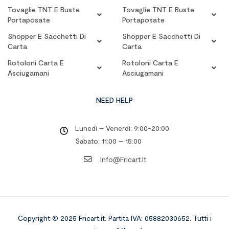
Tovaglie TNT E Buste
Tovaglie TNT E Buste
Portaposate
Portaposate
Shopper E Sacchetti Di
Shopper E Sacchetti Di
Carta
Carta
Rotoloni Carta E
Rotoloni Carta E
Asciugamani
Asciugamani
NEED HELP
Lunedì – Venerdì: 9:00-20:00
Sabato: 11:00 – 15:00
Info@fricart.it
Copyright © 2025 Fricart.it
.
Partita IVA: 05882030652. Tutti i