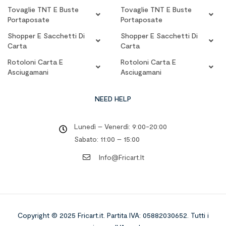
Tovaglie TNT E Buste
Tovaglie TNT E Buste
Portaposate
Portaposate
Shopper E Sacchetti Di
Shopper E Sacchetti Di
Carta
Carta
Rotoloni Carta E
Rotoloni Carta E
Asciugamani
Asciugamani
NEED HELP
Lunedì – Venerdì: 9:00-20:00
Sabato: 11:00 – 15:00
Info@fricart.it
Copyright © 2025 Fricart.it
.
Partita IVA: 05882030652. Tutti i