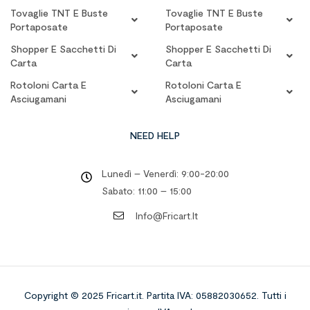
Tovaglie TNT E Buste
Tovaglie TNT E Buste
Portaposate
Portaposate
Shopper E Sacchetti Di
Shopper E Sacchetti Di
Carta
Carta
Rotoloni Carta E
Rotoloni Carta E
Asciugamani
Asciugamani
NEED HELP
Lunedì – Venerdì: 9:00-20:00
Sabato: 11:00 – 15:00
Info@fricart.it
Copyright © 2025 Fricart.it
.
Partita IVA: 05882030652. Tutti i