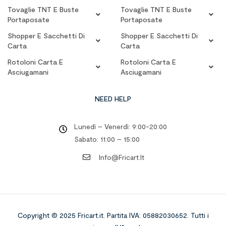
Tovaglie TNT E Buste
Tovaglie TNT E Buste
Portaposate
Portaposate
Shopper E Sacchetti Di
Shopper E Sacchetti Di
Carta
Carta
Rotoloni Carta E
Rotoloni Carta E
Asciugamani
Asciugamani
NEED HELP
Lunedì – Venerdì: 9:00-20:00
Sabato: 11:00 – 15:00
Info@fricart.it
Copyright © 2025 Fricart.it
.
Partita IVA: 05882030652. Tutti i