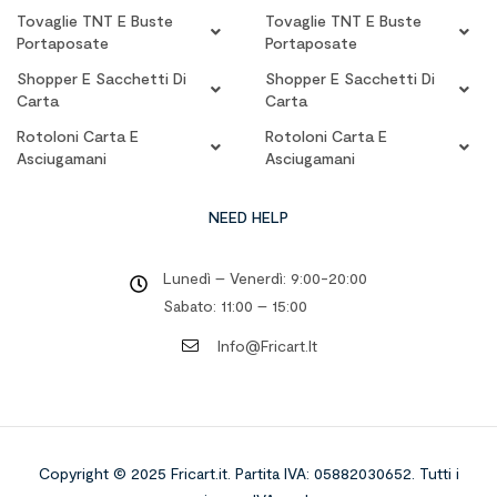
Tovaglie TNT E Buste
Tovaglie TNT E Buste
Portaposate
Portaposate
Shopper E Sacchetti Di
Shopper E Sacchetti Di
Carta
Carta
Rotoloni Carta E
Rotoloni Carta E
Asciugamani
Asciugamani
NEED HELP
Lunedì – Venerdì: 9:00-20:00
Sabato: 11:00 – 15:00
Info@fricart.it
Copyright © 2025 Fricart.it
.
Partita IVA: 05882030652. Tutti i