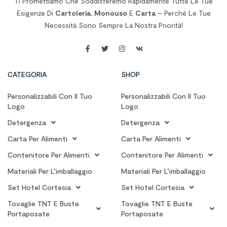
Ti Promettiamo Che Soddisferemo Rapidamente Tutte Le Tue
Esigenze Di
Cartoleria
,
Monouso
E
Carta
– Perché Le Tue
Necessità Sono Sempre La Nostra Priorità!
CATEGORIA
SHOP
Personalizzabili Con Il Tuo
Personalizzabili Con Il Tuo
Logo
Logo
Detergenza
Detergenza
Carta Per Alimenti
Carta Per Alimenti
Contenitore Per Alimenti
Contenitore Per Alimenti
Materiali Per L’imballaggio
Materiali Per L’imballaggio
Set Hotel Cortesia
Set Hotel Cortesia
Tovaglie TNT E Buste
Tovaglie TNT E Buste
Portaposate
Portaposate