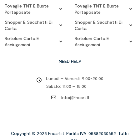
Tovaglie TNT E Buste
Tovaglie TNT E Buste
Portaposate
Portaposate
Shopper E Sacchetti Di
Shopper E Sacchetti Di
Carta
Carta
Rotoloni Carta E
Rotoloni Carta E
Asciugamani
Asciugamani
NEED HELP
Lunedì – Venerdì: 9:00-20:00
Sabato: 11:00 – 15:00
Info@fricart.it
Copyright © 2025 Fricart.it
.
Partita IVA: 05882030652. Tutti i