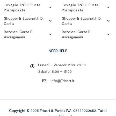
Tovaglie TNT E Buste
Tovaglie TNT E Buste
Portaposate
Portaposate
Shopper E Sacchetti Di
Shopper E Sacchetti Di
Carta
Carta
Rotoloni Carta E
Rotoloni Carta E
Asciugamani
Asciugamani
NEED HELP
Lunedì – Venerdì: 9:00-20:00
Sabato: 11:00 – 15:00
Info@fricart.it
Copyright © 2025 Fricart.it
.
Partita IVA: 05882030652. Tutti i