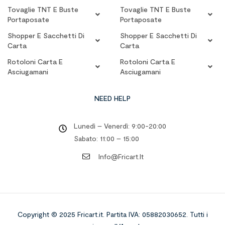
Tovaglie TNT E Buste
Tovaglie TNT E Buste
Portaposate
Portaposate
Shopper E Sacchetti Di
Shopper E Sacchetti Di
Carta
Carta
Rotoloni Carta E
Rotoloni Carta E
Asciugamani
Asciugamani
NEED HELP
Lunedì – Venerdì: 9:00-20:00
Sabato: 11:00 – 15:00
Info@fricart.it
Copyright © 2025 Fricart.it
.
Partita IVA: 05882030652. Tutti i