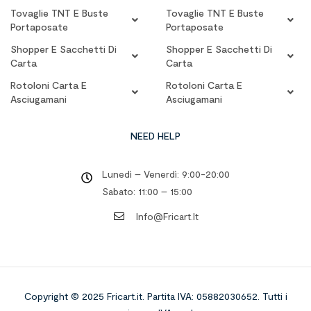
Tovaglie TNT E Buste
Tovaglie TNT E Buste
Portaposate
Portaposate
Shopper E Sacchetti Di
Shopper E Sacchetti Di
Carta
Carta
Rotoloni Carta E
Rotoloni Carta E
Asciugamani
Asciugamani
NEED HELP
Lunedì – Venerdì: 9:00-20:00
Sabato: 11:00 – 15:00
Info@fricart.it
Copyright © 2025 Fricart.it
.
Partita IVA: 05882030652. Tutti i