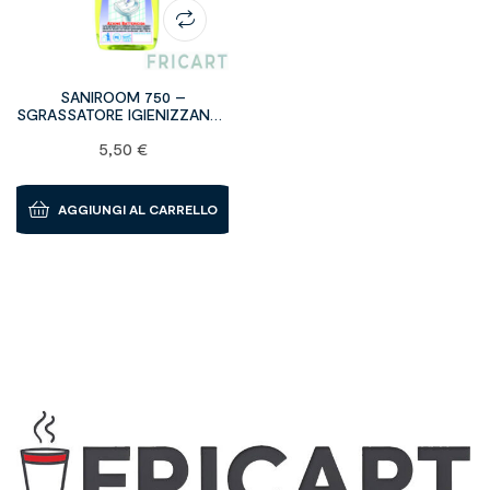
SANIROOM 750 –
SGRASSATORE IGIENIZZANTE
E BATTERICIDA – bottiglie da
5,50
€
750 ml
AGGIUNGI AL CARRELLO