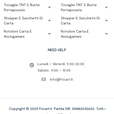
Tovaglie TNT E Buste
Tovaglie TNT E Buste
Portaposate
Portaposate
Shopper E Sacchetti Di
Shopper E Sacchetti Di
Carta
Carta
Rotoloni Carta E
Rotoloni Carta E
Asciugamani
Asciugamani
NEED HELP
Lunedì – Venerdì: 9:00-20:00
Sabato: 11:00 – 15:00
Info@fricart.it
Copyright © 2025 Fricart.it
.
Partita IVA: 05882030652. Tutti i