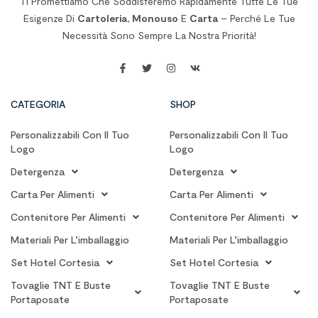
Ti Promettiamo Che Soddisferemo Rapidamente Tutte Le Tue
Esigenze Di
Cartoleria
,
Monouso
E
Carta
– Perché Le Tue
Necessità Sono Sempre La Nostra Priorità!
CATEGORIA
SHOP
Personalizzabili Con Il Tuo
Personalizzabili Con Il Tuo
Logo
Logo
Detergenza
Detergenza
Carta Per Alimenti
Carta Per Alimenti
Contenitore Per Alimenti
Contenitore Per Alimenti
Materiali Per L’imballaggio
Materiali Per L’imballaggio
Set Hotel Cortesia
Set Hotel Cortesia
Tovaglie TNT E Buste
Tovaglie TNT E Buste
Portaposate
Portaposate