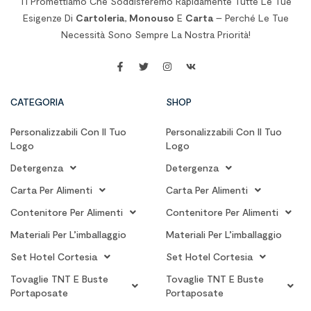
Ti Promettiamo Che Soddisferemo Rapidamente Tutte Le Tue
Esigenze Di
Cartoleria
,
Monouso
E
Carta
– Perché Le Tue
Necessità Sono Sempre La Nostra Priorità!
CATEGORIA
SHOP
Personalizzabili Con Il Tuo
Personalizzabili Con Il Tuo
Logo
Logo
Detergenza
Detergenza
Carta Per Alimenti
Carta Per Alimenti
Contenitore Per Alimenti
Contenitore Per Alimenti
Materiali Per L’imballaggio
Materiali Per L’imballaggio
Set Hotel Cortesia
Set Hotel Cortesia
Tovaglie TNT E Buste
Tovaglie TNT E Buste
Portaposate
Portaposate