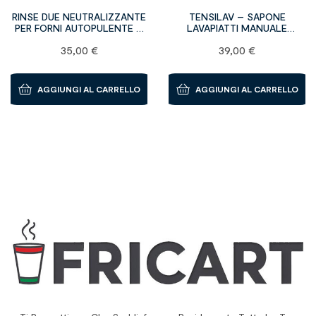
RINSE DUE NEUTRALIZZANTE
TENSILAV – SAPONE
PER FORNI AUTOPULENTE –
LAVAPIATTI MANUALE
confezione da 5 kg
(certificato H.A.C.C.P). 12
35,00
€
39,00
€
bottiglie da 1 kg
AGGIUNGI AL CARRELLO
AGGIUNGI AL CARRELLO