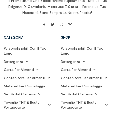
Ti Promettiamo Che Soddisferemo Rapidamente Tutte Le Tue
Esigenze Di
Cartoleria
,
Monouso
E
Carta
– Perché Le Tue
Necessità Sono Sempre La Nostra Priorità!
CATEGORIA
SHOP
Personalizzabili Con Il Tuo
Personalizzabili Con Il Tuo
Logo
Logo
Detergenza
Detergenza
Carta Per Alimenti
Carta Per Alimenti
Contenitore Per Alimenti
Contenitore Per Alimenti
Materiali Per L’imballaggio
Materiali Per L’imballaggio
Set Hotel Cortesia
Set Hotel Cortesia
Tovaglie TNT E Buste
Tovaglie TNT E Buste
Portaposate
Portaposate