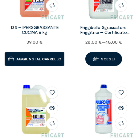
133 – IPERSGRASSANTE
Friggibello Sgrassatore
CUCINA 6 kg
Friggitrici – Certificato
H.A.C.C.P.
39,00
€
28,00
€
–
48,00
€
AGGIUNGI AL CARRELLO
SCEGLI