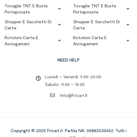
Tovaglie TNT E Buste
Tovaglie TNT E Buste
Portaposate
Portaposate
Shopper E Sacchetti Di
Shopper E Sacchetti Di
Carta
Carta
Rotoloni Carta E
Rotoloni Carta E
Asciugamani
Asciugamani
NEED HELP
Lunedì – Venerdì: 9:00-20:00
Sabato: 11:00 – 15:00
Info@fricart.it
Copyright © 2025 Fricart.it
.
Partita IVA: 05882030652. Tutti i