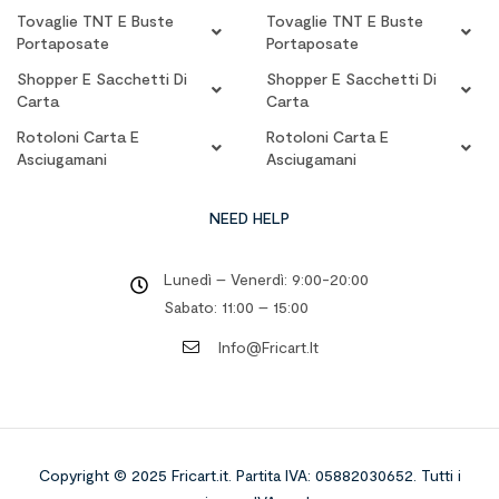
Tovaglie TNT E Buste
Tovaglie TNT E Buste
Portaposate
Portaposate
Shopper E Sacchetti Di
Shopper E Sacchetti Di
Carta
Carta
Rotoloni Carta E
Rotoloni Carta E
Asciugamani
Asciugamani
NEED HELP
Lunedì – Venerdì: 9:00-20:00
Sabato: 11:00 – 15:00
Info@fricart.it
Copyright © 2025 Fricart.it
.
Partita IVA: 05882030652. Tutti i