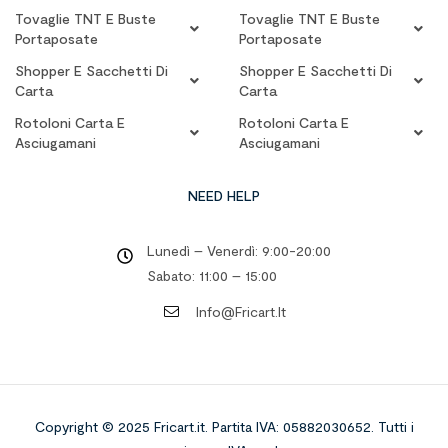
Tovaglie TNT E Buste
Tovaglie TNT E Buste
Portaposate
Portaposate
Shopper E Sacchetti Di
Shopper E Sacchetti Di
Carta
Carta
Rotoloni Carta E
Rotoloni Carta E
Asciugamani
Asciugamani
NEED HELP
Lunedì – Venerdì: 9:00-20:00
Sabato: 11:00 – 15:00
Info@fricart.it
Copyright © 2025 Fricart.it
.
Partita IVA: 05882030652. Tutti i