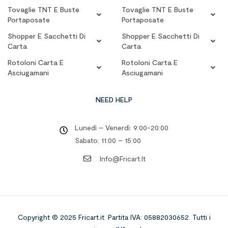
Tovaglie TNT E Buste
Tovaglie TNT E Buste
Portaposate
Portaposate
Shopper E Sacchetti Di
Shopper E Sacchetti Di
Carta
Carta
Rotoloni Carta E
Rotoloni Carta E
Asciugamani
Asciugamani
NEED HELP
Lunedì – Venerdì: 9:00-20:00
Sabato: 11:00 – 15:00
Info@fricart.it
Copyright © 2025 Fricart.it
.
Partita IVA: 05882030652. Tutti i