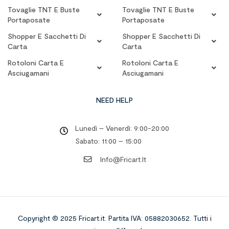
Tovaglie TNT E Buste
Tovaglie TNT E Buste
Portaposate
Portaposate
Shopper E Sacchetti Di
Shopper E Sacchetti Di
Carta
Carta
Rotoloni Carta E
Rotoloni Carta E
Asciugamani
Asciugamani
NEED HELP
Lunedì – Venerdì: 9:00-20:00
Sabato: 11:00 – 15:00
Info@fricart.it
Copyright © 2025 Fricart.it
.
Partita IVA: 05882030652. Tutti i