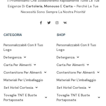
Ti Promettiamo Che Soddisferemo Rapidamente Tutte Le Tue
Esigenze Di
Cartoleria
,
Monouso
E
Carta
– Perché Le Tue
Necessità Sono Sempre La Nostra Priorità!
CATEGORIA
SHOP
Personalizzabili Con Il Tuo
Personalizzabili Con Il Tuo
Logo
Logo
Detergenza
Detergenza
Carta Per Alimenti
Carta Per Alimenti
Contenitore Per Alimenti
Contenitore Per Alimenti
Materiali Per L’imballaggio
Materiali Per L’imballaggio
Set Hotel Cortesia
Set Hotel Cortesia
Tovaglie TNT E Buste
Tovaglie TNT E Buste
Portaposate
Portaposate