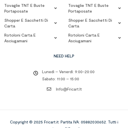
Tovaglie TNT E Buste
Tovaglie TNT E Buste
Portaposate
Portaposate
Shopper E Sacchetti Di
Shopper E Sacchetti Di
Carta
Carta
Rotoloni Carta E
Rotoloni Carta E
Asciugamani
Asciugamani
NEED HELP
Lunedì – Venerdì: 9:00-20:00
Sabato: 11:00 – 15:00
Info@fricart.it
Copyright © 2025 Fricart.it
.
Partita IVA: 05882030652. Tutti i