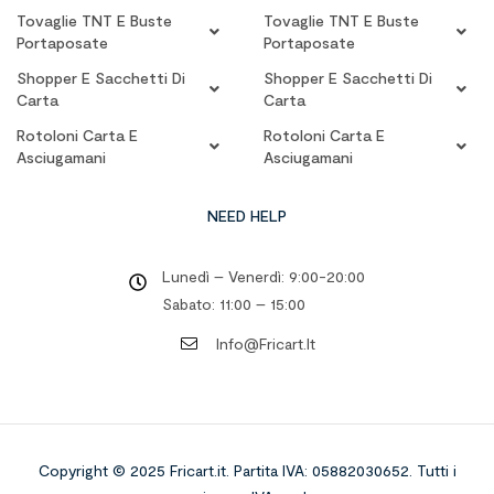
Tovaglie TNT E Buste
Tovaglie TNT E Buste
Portaposate
Portaposate
Shopper E Sacchetti Di
Shopper E Sacchetti Di
Carta
Carta
Rotoloni Carta E
Rotoloni Carta E
Asciugamani
Asciugamani
NEED HELP
Lunedì – Venerdì: 9:00-20:00
Sabato: 11:00 – 15:00
Info@fricart.it
Copyright © 2025 Fricart.it
.
Partita IVA: 05882030652. Tutti i