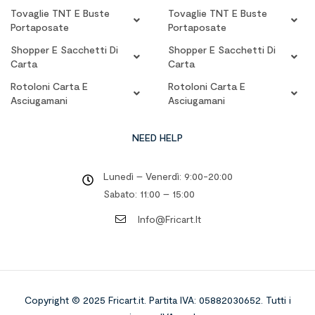
Tovaglie TNT E Buste
Tovaglie TNT E Buste
Portaposate
Portaposate
Shopper E Sacchetti Di
Shopper E Sacchetti Di
Carta
Carta
Rotoloni Carta E
Rotoloni Carta E
Asciugamani
Asciugamani
NEED HELP
Lunedì – Venerdì: 9:00-20:00
Sabato: 11:00 – 15:00
Info@fricart.it
Copyright © 2025 Fricart.it
.
Partita IVA: 05882030652. Tutti i