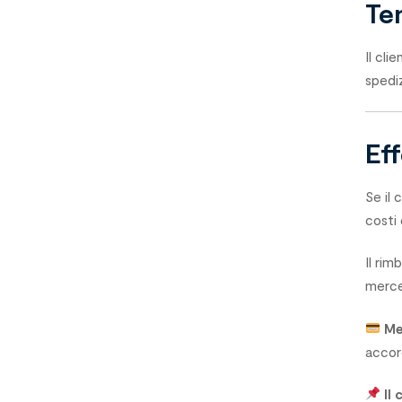
Te
Il cli
spedi
Ef
Se il 
costi 
Il ri
merce
Me
accord
Il