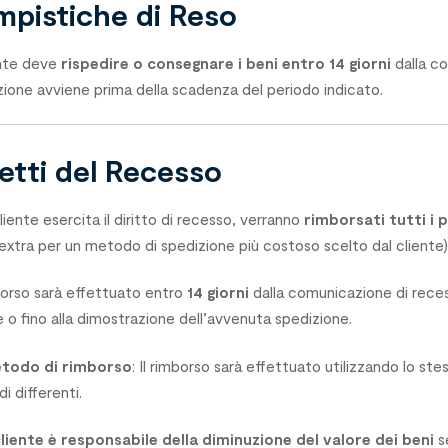
mpistiche di Reso
ente deve
rispedire o consegnare i beni entro 14 giorni
dalla co
zione avviene prima della scadenza del periodo indicato.
fetti del Recesso
cliente esercita il diritto di recesso, verranno
rimborsati tutti i 
extra per un metodo di spedizione più costoso scelto dal cliente)
mborso sarà effettuato entro
14 giorni
dalla comunicazione di reces
 o fino alla dimostrazione dell’avvenuta spedizione.
todo di rimborso
: Il rimborso sarà effettuato utilizzando lo s
i differenti.
 cliente è responsabile della diminuzione del valore dei beni
s