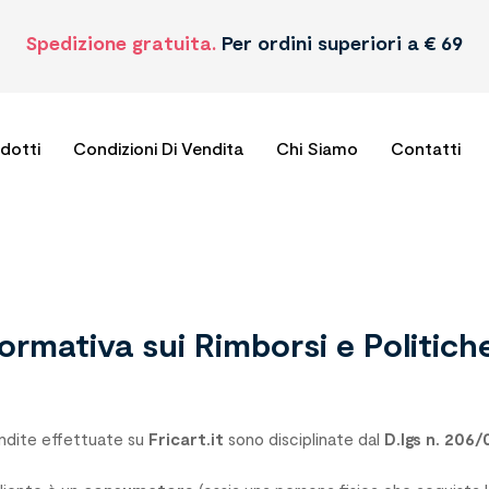
Spedizione gratuita.
Per ordini superiori a € 69
odotti
Condizioni Di Vendita
Chi Siamo
Contatti
formativa sui Rimborsi e Politich
ndite effettuate su
Fricart.it
sono disciplinate dal
D.lgs n. 206/