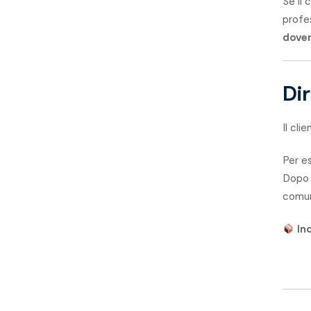
Se il 
profes
dover
Di
Il cli
Per es
Dopo 
comun
In