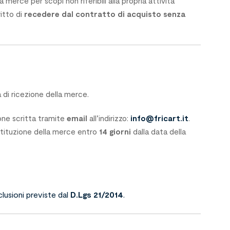
 merce per scopi non riferibili alla propria attività
ritto di
recedere dal contratto di acquisto senza
 di ricezione della merce.
ione scritta tramite
email
all’indirizzo:
info@fricart.it
.
estituzione della merce entro
14 giorni
dalla data della
lusioni previste dal
D.Lgs 21/2014
.