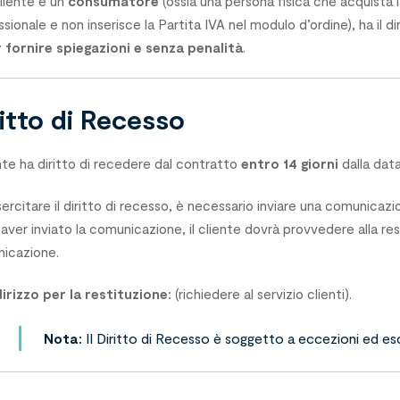
cliente è un
consumatore
(ossia una persona fisica che acquista la
sionale e non inserisce la Partita IVA nel modulo d’ordine), ha il di
 fornire spiegazioni e senza penalità
.
ritto di Recesso
ente ha diritto di recedere dal contratto
entro 14 giorni
dalla data
ercitare il diritto di recesso, è necessario inviare una comunicaz
aver inviato la comunicazione, il cliente dovrà provvedere alla r
icazione.
dirizzo per la restituzione:
(richiedere al servizio clienti).
Nota:
Il Diritto di Recesso è soggetto a eccezioni ed esc